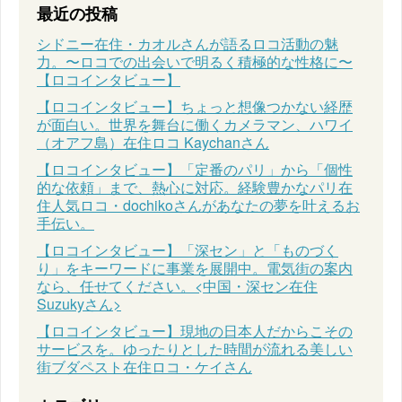
最近の投稿
シドニー在住・カオルさんが語るロコ活動の魅
力。〜ロコでの出会いで明るく積極的な性格に〜
【ロコインタビュー】
【ロコインタビュー】ちょっと想像つかない経歴
が面白い。世界を舞台に働くカメラマン、ハワイ
（オアフ島）在住ロコ Kaychanさん
【ロコインタビュー】「定番のパリ」から「個性
的な依頼」まで、熱心に対応。経験豊かなパリ在
住人気ロコ・dochikoさんがあなたの夢を叶えるお
手伝い。
【ロコインタビュー】「深セン」と「ものづく
り」をキーワードに事業を展開中。電気街の案内
なら、任せてください。<中国・深セン在住
Suzukyさん>
【ロコインタビュー】現地の日本人だからこその
サービスを。ゆったりとした時間が流れる美しい
街ブダペスト在住ロコ・ケイさん