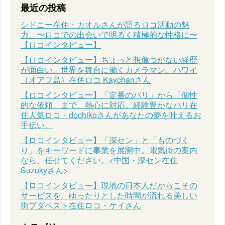
最近の投稿
シドニー在住・カオルさんが語るロコ活動の魅
力。〜ロコでの出会いで明るく積極的な性格に〜
【ロコインタビュー】
【ロコインタビュー】ちょっと想像つかない経歴
が面白い。世界を舞台に働くカメラマン、ハワイ
（オアフ島）在住ロコ Kaychanさん
【ロコインタビュー】「定番のパリ」から「個性
的な依頼」まで、熱心に対応。経験豊かなパリ在
住人気ロコ・dochikoさんがあなたの夢を叶えるお
手伝い。
【ロコインタビュー】「深セン」と「ものづく
り」をキーワードに事業を展開中。電気街の案内
なら、任せてください。<中国・深セン在住
Suzukyさん>
【ロコインタビュー】現地の日本人だからこその
サービスを。ゆったりとした時間が流れる美しい
街ブダペスト在住ロコ・ケイさん