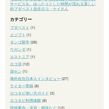
サービスを。ゆったりとした時間が流れる美しい
街ブダペスト在住ロコ・ケイさん
カテゴリー
ブダペスト
(1)
エジプト
(1)
タンゴ留学
(28)
ウガンダ
(1)
エストニア
(1)
ロコ活
(12)
深セン
(1)
海外在住日本人インタビュー
(27)
ライター寄稿
(8)
ロコタビ使い方ガイド
(3)
ロコタビ利用体験
(8)
現地案内・送迎・相談など
(12)