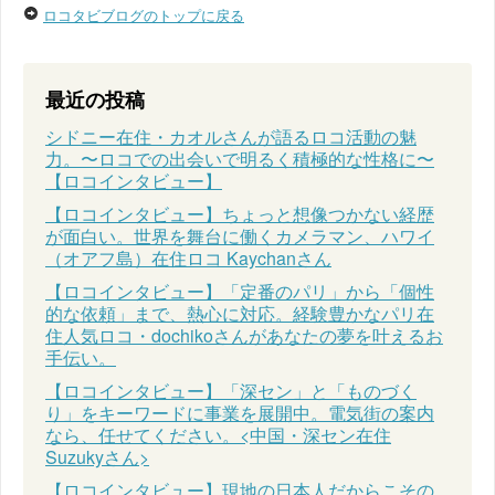
ロコタビブログのトップに戻る
最近の投稿
シドニー在住・カオルさんが語るロコ活動の魅
力。〜ロコでの出会いで明るく積極的な性格に〜
【ロコインタビュー】
【ロコインタビュー】ちょっと想像つかない経歴
が面白い。世界を舞台に働くカメラマン、ハワイ
（オアフ島）在住ロコ Kaychanさん
【ロコインタビュー】「定番のパリ」から「個性
的な依頼」まで、熱心に対応。経験豊かなパリ在
住人気ロコ・dochikoさんがあなたの夢を叶えるお
手伝い。
【ロコインタビュー】「深セン」と「ものづく
り」をキーワードに事業を展開中。電気街の案内
なら、任せてください。<中国・深セン在住
Suzukyさん>
【ロコインタビュー】現地の日本人だからこその