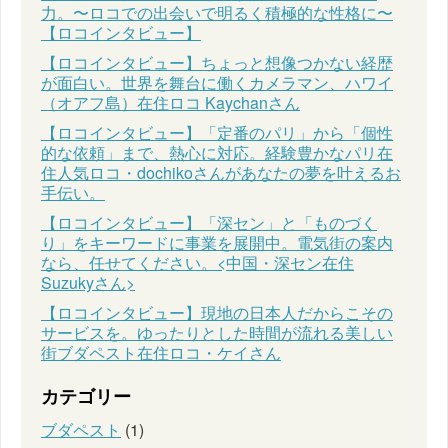
力。〜ロコでの出会いで明るく積極的な性格に〜
【ロコインタビュー】
【ロコインタビュー】ちょっと想像つかない経歴
が面白い。世界を舞台に働くカメラマン、ハワイ
（オアフ島）在住ロコ Kaychanさん
【ロコインタビュー】「定番のパリ」から「個性
的な依頼」まで、熱心に対応。経験豊かなパリ在
住人気ロコ・dochikoさんがあなたの夢を叶えるお
手伝い。
【ロコインタビュー】「深セン」と「ものづく
り」をキーワードに事業を展開中。電気街の案内
なら、任せてください。<中国・深セン在住
Suzukyさん>
【ロコインタビュー】現地の日本人だからこその
サービスを。ゆったりとした時間が流れる美しい
街ブダペスト在住ロコ・ケイさん
カテゴリー
ブダペスト
(1)