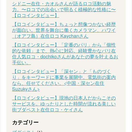
シドニー在住・カオルさんが語るロコ活動の魅
力。〜ロコでの出会いで明るく積極的な性格に〜
【ロコインタビュー】
【ロコインタビュー】ちょっと想像つかない経歴
が面白い。世界を舞台に働くカメラマン、ハワイ
（オアフ島）在住ロコ Kaychanさん
【ロコインタビュー】「定番のパリ」から「個性
的な依頼」まで、熱心に対応。経験豊かなパリ在
住人気ロコ・dochikoさんがあなたの夢を叶えるお
手伝い。
【ロコインタビュー】「深セン」と「ものづく
り」をキーワードに事業を展開中。電気街の案内
なら、任せてください。<中国・深セン在住
Suzukyさん>
【ロコインタビュー】現地の日本人だからこその
サービスを。ゆったりとした時間が流れる美しい
街ブダペスト在住ロコ・ケイさん
カテゴリー