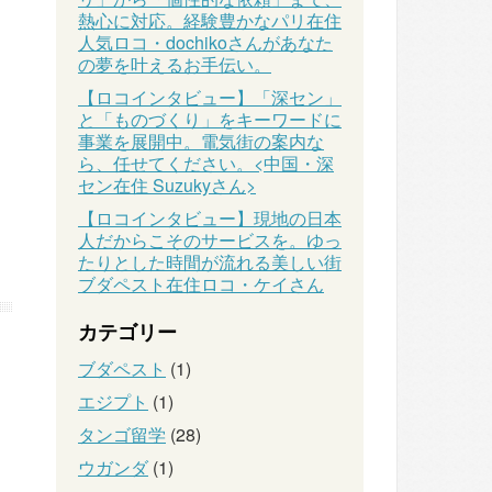
熱心に対応。経験豊かなパリ在住
人気ロコ・dochikoさんがあなた
の夢を叶えるお手伝い。
【ロコインタビュー】「深セン」
と「ものづくり」をキーワードに
事業を展開中。電気街の案内な
ら、任せてください。<中国・深
セン在住 Suzukyさん>
【ロコインタビュー】現地の日本
人だからこそのサービスを。ゆっ
たりとした時間が流れる美しい街
ブダペスト在住ロコ・ケイさん
カテゴリー
ブダペスト
(1)
エジプト
(1)
タンゴ留学
(28)
ウガンダ
(1)