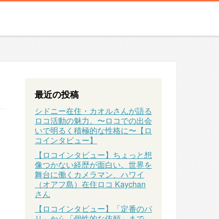
最近の投稿
シドニー在住・カオルさんが語る
ロコ活動の魅力。〜ロコでの出会
いで明るく積極的な性格に〜【ロ
コインタビュー】
【ロコインタビュー】ちょっと想
像つかない経歴が面白い。世界を
舞台に働くカメラマン、ハワイ
（オアフ島）在住ロコ Kaychan
さん
【ロコインタビュー】「定番のパ
リ」から「個性的な依頼」まで、