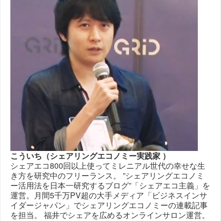
こういち（シェアリングエコノミー実践家 ）
シェアエコ800回以上使ってミレニアル世代の幸せな生
き方を研究中のフリーランス。 ”シェアリングエコノミ
ー活用法を日本一研究するブログ”「シェアエコ主義」を
運営。月間5千万PV超の大手メディア「ビジネスインサ
イダージャパン」でシェアリングエコノミーの連載記事
を担当。 福井でシェアを広めるオンラインサロン運営。