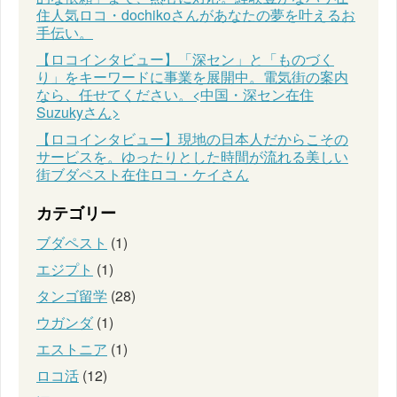
住人気ロコ・dochikoさんがあなたの夢を叶えるお
手伝い。
【ロコインタビュー】「深セン」と「ものづく
り」をキーワードに事業を展開中。電気街の案内
なら、任せてください。<中国・深セン在住
Suzukyさん>
【ロコインタビュー】現地の日本人だからこその
サービスを。ゆったりとした時間が流れる美しい
街ブダペスト在住ロコ・ケイさん
カテゴリー
ブダペスト
(1)
エジプト
(1)
タンゴ留学
(28)
ウガンダ
(1)
エストニア
(1)
ロコ活
(12)