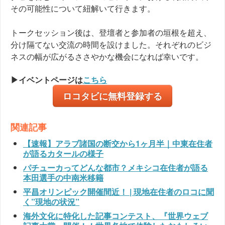
その可能性について紐解いて行きます。
トークセッション後は、登壇者と参加者の垣根を超え、
分け隔てない交流の時間を設けました。それぞれのビジ
ネスの幅が広がるささやかな機会になれば幸いです。
▶︎イベントページは
こちら
ロコタビに無料登録する
関連記事
【速報】アラブ諸国の断交から1ヶ月半｜中東在住者
が語るカタールの様子
パチューカってどんな都市？メキシコ在住者が語る
本田選手の中南米移籍
平昌オリンピック開催間近！ | 現地在住者のロコに聞
く”現地の状況”
海外文化に特化した記事コンテスト、『世界ウェブ