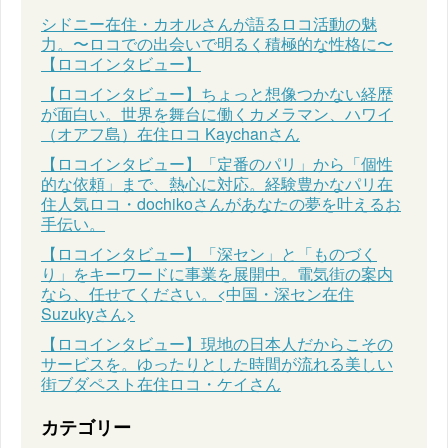
シドニー在住・カオルさんが語るロコ活動の魅
力。〜ロコでの出会いで明るく積極的な性格に〜
【ロコインタビュー】
【ロコインタビュー】ちょっと想像つかない経歴
が面白い。世界を舞台に働くカメラマン、ハワイ
（オアフ島）在住ロコ Kaychanさん
【ロコインタビュー】「定番のパリ」から「個性
的な依頼」まで、熱心に対応。経験豊かなパリ在
住人気ロコ・dochikoさんがあなたの夢を叶えるお
手伝い。
【ロコインタビュー】「深セン」と「ものづく
り」をキーワードに事業を展開中。電気街の案内
なら、任せてください。<中国・深セン在住
Suzukyさん>
【ロコインタビュー】現地の日本人だからこその
サービスを。ゆったりとした時間が流れる美しい
街ブダペスト在住ロコ・ケイさん
カテゴリー