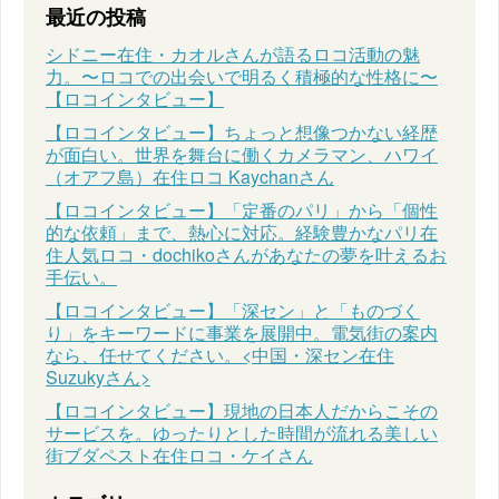
最近の投稿
シドニー在住・カオルさんが語るロコ活動の魅
力。〜ロコでの出会いで明るく積極的な性格に〜
【ロコインタビュー】
【ロコインタビュー】ちょっと想像つかない経歴
が面白い。世界を舞台に働くカメラマン、ハワイ
（オアフ島）在住ロコ Kaychanさん
【ロコインタビュー】「定番のパリ」から「個性
的な依頼」まで、熱心に対応。経験豊かなパリ在
住人気ロコ・dochikoさんがあなたの夢を叶えるお
手伝い。
【ロコインタビュー】「深セン」と「ものづく
り」をキーワードに事業を展開中。電気街の案内
なら、任せてください。<中国・深セン在住
Suzukyさん>
【ロコインタビュー】現地の日本人だからこその
サービスを。ゆったりとした時間が流れる美しい
街ブダペスト在住ロコ・ケイさん