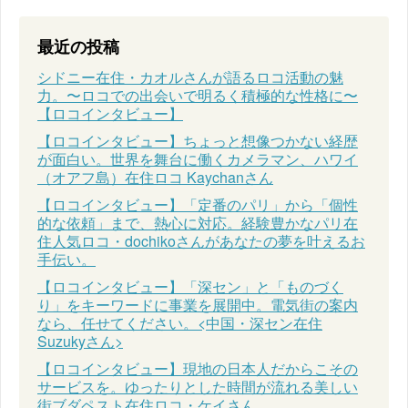
最近の投稿
シドニー在住・カオルさんが語るロコ活動の魅
力。〜ロコでの出会いで明るく積極的な性格に〜
【ロコインタビュー】
【ロコインタビュー】ちょっと想像つかない経歴
が面白い。世界を舞台に働くカメラマン、ハワイ
（オアフ島）在住ロコ Kaychanさん
【ロコインタビュー】「定番のパリ」から「個性
的な依頼」まで、熱心に対応。経験豊かなパリ在
住人気ロコ・dochikoさんがあなたの夢を叶えるお
手伝い。
【ロコインタビュー】「深セン」と「ものづく
り」をキーワードに事業を展開中。電気街の案内
なら、任せてください。<中国・深セン在住
Suzukyさん>
【ロコインタビュー】現地の日本人だからこその
サービスを。ゆったりとした時間が流れる美しい
街ブダペスト在住ロコ・ケイさん