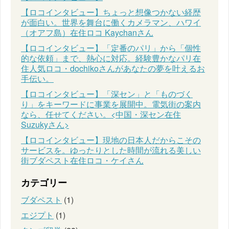
【ロコインタビュー】ちょっと想像つかない経歴
が面白い。世界を舞台に働くカメラマン、ハワイ
（オアフ島）在住ロコ Kaychanさん
【ロコインタビュー】「定番のパリ」から「個性
的な依頼」まで、熱心に対応。経験豊かなパリ在
住人気ロコ・dochikoさんがあなたの夢を叶えるお
手伝い。
【ロコインタビュー】「深セン」と「ものづく
り」をキーワードに事業を展開中。電気街の案内
なら、任せてください。<中国・深セン在住
Suzukyさん>
【ロコインタビュー】現地の日本人だからこその
サービスを。ゆったりとした時間が流れる美しい
街ブダペスト在住ロコ・ケイさん
カテゴリー
ブダペスト
(1)
エジプト
(1)