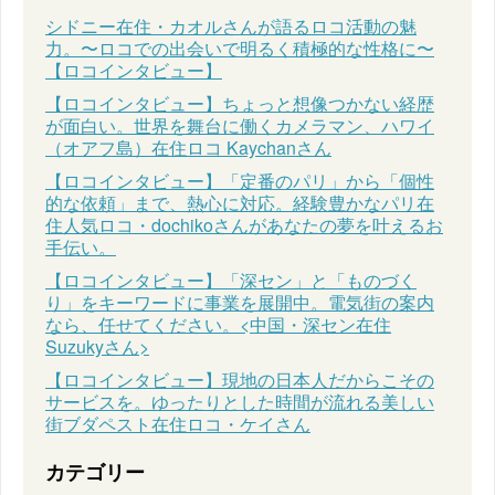
シドニー在住・カオルさんが語るロコ活動の魅
力。〜ロコでの出会いで明るく積極的な性格に〜
【ロコインタビュー】
【ロコインタビュー】ちょっと想像つかない経歴
が面白い。世界を舞台に働くカメラマン、ハワイ
（オアフ島）在住ロコ Kaychanさん
【ロコインタビュー】「定番のパリ」から「個性
的な依頼」まで、熱心に対応。経験豊かなパリ在
住人気ロコ・dochikoさんがあなたの夢を叶えるお
手伝い。
【ロコインタビュー】「深セン」と「ものづく
り」をキーワードに事業を展開中。電気街の案内
なら、任せてください。<中国・深セン在住
Suzukyさん>
【ロコインタビュー】現地の日本人だからこその
サービスを。ゆったりとした時間が流れる美しい
街ブダペスト在住ロコ・ケイさん
カテゴリー