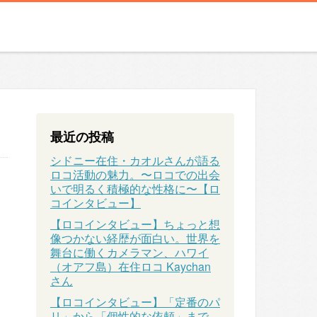
最近の投稿
シドニー在住・カオルさんが語る
ロコ活動の魅力。〜ロコでの出会
いで明るく積極的な性格に〜【ロ
コインタビュー】
【ロコインタビュー】ちょっと想
像つかない経歴が面白い。世界を
舞台に働くカメラマン、ハワイ
（オアフ島）在住ロコ Kaychan
さん
【ロコインタビュー】「定番のパ
リ」から「個性的な依頼」まで、