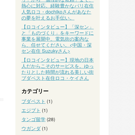
熱心に対応。経験豊かなパリ在住
人気ロコ・dochikoさんがあなた
の夢を叶えるお手伝い。
【ロコインタビュー】「深セン」
と「ものづくり」をキーワードに
事業を展開中。電気街の案内な
ら、任せてください。<中国・深
セン在住 Suzukyさん>
【ロコインタビュー】現地の日本
人だからこそのサービスを。ゆっ
たりとした時間が流れる美しい街
ブダペスト在住ロコ・ケイさん
カテゴリー
ブダペスト
(1)
エジプト
(1)
タンゴ留学
(28)
ウガンダ
(1)