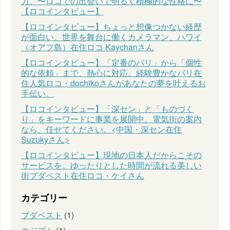
力。〜ロコでの出会いで明るく積極的な性格に〜
【ロコインタビュー】
【ロコインタビュー】ちょっと想像つかない経歴
が面白い。世界を舞台に働くカメラマン、ハワイ
（オアフ島）在住ロコ Kaychanさん
【ロコインタビュー】「定番のパリ」から「個性
的な依頼」まで、熱心に対応。経験豊かなパリ在
住人気ロコ・dochikoさんがあなたの夢を叶えるお
手伝い。
【ロコインタビュー】「深セン」と「ものづく
り」をキーワードに事業を展開中。電気街の案内
なら、任せてください。<中国・深セン在住
Suzukyさん>
【ロコインタビュー】現地の日本人だからこその
サービスを。ゆったりとした時間が流れる美しい
街ブダペスト在住ロコ・ケイさん
カテゴリー
ブダペスト
(1)