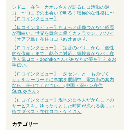
シドニー在住・カオルさんが語るロコ活動の魅
力。〜ロコでの出会いで明るく積極的な性格に〜
【ロコインタビュー】
【ロコインタビュー】ちょっと想像つかない経歴
が面白い。世界を舞台に働くカメラマン、ハワイ
（オアフ島）在住ロコ Kaychanさん
【ロコインタビュー】「定番のパリ」から「個性
的な依頼」まで、熱心に対応。経験豊かなパリ在
住人気ロコ・dochikoさんがあなたの夢を叶えるお
手伝い。
【ロコインタビュー】「深セン」と「ものづく
り」をキーワードに事業を展開中。電気街の案内
なら、任せてください。<中国・深セン在住
Suzukyさん>
【ロコインタビュー】現地の日本人だからこその
サービスを。ゆったりとした時間が流れる美しい
街ブダペスト在住ロコ・ケイさん
カテゴリー