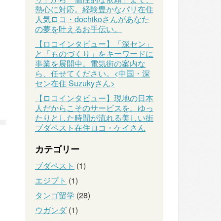
熱心に対応。経験豊かなパリ在住
人気ロコ・dochikoさんがあなた
の夢を叶えるお手伝い。
【ロコインタビュー】「深セン」
と「ものづくり」をキーワードに
事業を展開中。電気街の案内な
ら、任せてください。<中国・深
セン在住 Suzukyさん>
【ロコインタビュー】現地の日本
人だからこそのサービスを。ゆっ
たりとした時間が流れる美しい街
ブダペスト在住ロコ・ケイさん
カテゴリー
ブダペスト
(1)
エジプト
(1)
タンゴ留学
(28)
ウガンダ
(1)