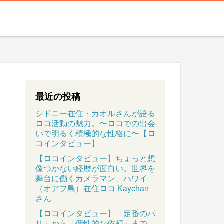
最近の投稿
シドニー在住・カオルさんが語る
ロコ活動の魅力。〜ロコでの出会
いで明るく積極的な性格に〜【ロ
コインタビュー】
【ロコインタビュー】ちょっと想
像つかない経歴が面白い。世界を
舞台に働くカメラマン、ハワイ
（オアフ島）在住ロコ Kaychan
さん
【ロコインタビュー】「定番のパ
リ」から「個性的な依頼」まで、