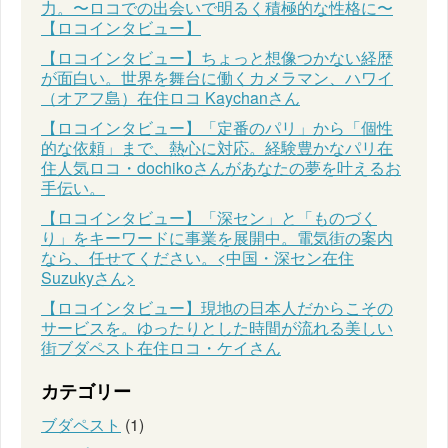
力。〜ロコでの出会いで明るく積極的な性格に〜
【ロコインタビュー】
【ロコインタビュー】ちょっと想像つかない経歴
が面白い。世界を舞台に働くカメラマン、ハワイ
（オアフ島）在住ロコ Kaychanさん
【ロコインタビュー】「定番のパリ」から「個性
的な依頼」まで、熱心に対応。経験豊かなパリ在
住人気ロコ・dochikoさんがあなたの夢を叶えるお
手伝い。
【ロコインタビュー】「深セン」と「ものづく
り」をキーワードに事業を展開中。電気街の案内
なら、任せてください。<中国・深セン在住
Suzukyさん>
【ロコインタビュー】現地の日本人だからこその
サービスを。ゆったりとした時間が流れる美しい
街ブダペスト在住ロコ・ケイさん
カテゴリー
ブダペスト
(1)