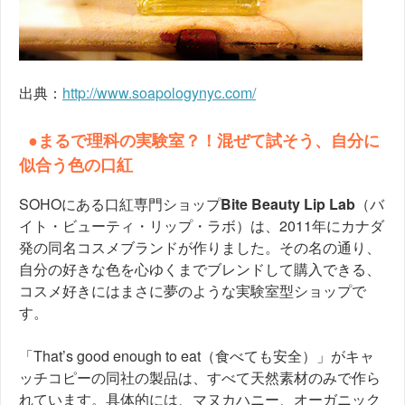
出典：
http://www.soapologynyc.com/
●まるで理科の実験室？！混ぜて試そう、自分に
似合う色の口紅
SOHOにある口紅専門ショップ
Bite Beauty Lip Lab
（バ
イト・ビューティ・リップ・ラボ）は、2011年にカナダ
発の同名コスメブランドが作りました。その名の通り、
自分の好きな色を心ゆくまでブレンドして購入できる、
コスメ好きにはまさに夢のような実験室型ショップで
す。
「That’s good enough to eat（食べても安全）」がキャ
ッチコピーの同社の製品は、すべて天然素材のみで作ら
れています。具体的には、マヌカハニー、オーガニック