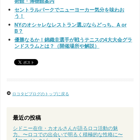
術館・博物館案内
セントラルパークでニューヨーカー気分を味わお
う！
NYのオシャレなレストラン選ぶならどっち、A or
B？
優勝なるか！錦織圭選手が戦うテニスの4大大会グラ
ンドスラムとは？（開催場所や解説）
ロコタビブログのトップに戻る
最近の投稿
シドニー在住・カオルさんが語るロコ活動の魅
力。〜ロコでの出会いで明るく積極的な性格に〜