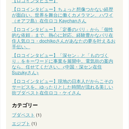
【ロコインタビュー】
【ロコインタビュー】ちょっと想像つかない経歴
が面白い。世界を舞台に働くカメラマン、ハワイ
（オアフ島）在住ロコ Kaychanさん
【ロコインタビュー】「定番のパリ」から「個性
的な依頼」まで、熱心に対応。経験豊かなパリ在
住人気ロコ・dochikoさんがあなたの夢を叶えるお
手伝い。
【ロコインタビュー】「深セン」と「ものづく
り」をキーワードに事業を展開中。電気街の案内
なら、任せてください。<中国・深セン在住
Suzukyさん>
【ロコインタビュー】現地の日本人だからこその
サービスを。ゆったりとした時間が流れる美しい
街ブダペスト在住ロコ・ケイさん
カテゴリー
ブダペスト
(1)
エジプト
(1)