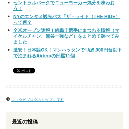
セントラルパークでニューヨーカー気分を味わお
う！
NYのエンタメ観光バス「ザ・ライド（THE RIDE）
って何？
全米オープン速報！錦織圭選手にまつわる情報（マ
イケルチャン、熊谷一弥など）をまとめて調べてみ
ました
激安！日本語OK！マンハッタンで1泊5,000円台以下
で泊まれるAirbnbの部屋11個
ロコタビブログのトップに戻る
最近の投稿