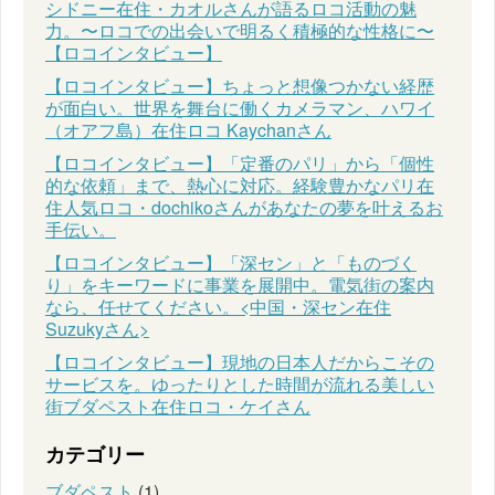
シドニー在住・カオルさんが語るロコ活動の魅
力。〜ロコでの出会いで明るく積極的な性格に〜
【ロコインタビュー】
【ロコインタビュー】ちょっと想像つかない経歴
が面白い。世界を舞台に働くカメラマン、ハワイ
（オアフ島）在住ロコ Kaychanさん
【ロコインタビュー】「定番のパリ」から「個性
的な依頼」まで、熱心に対応。経験豊かなパリ在
住人気ロコ・dochikoさんがあなたの夢を叶えるお
手伝い。
【ロコインタビュー】「深セン」と「ものづく
り」をキーワードに事業を展開中。電気街の案内
なら、任せてください。<中国・深セン在住
Suzukyさん>
【ロコインタビュー】現地の日本人だからこその
サービスを。ゆったりとした時間が流れる美しい
街ブダペスト在住ロコ・ケイさん
カテゴリー
ブダペスト
(1)