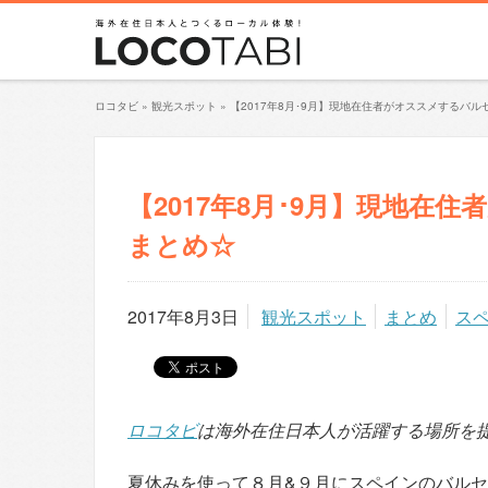
ロコタビ
»
観光スポット
»
【2017年8月･9月】現地在住者がオススメするバ
【2017年8月･9月】現地
まとめ☆
2017年8月3日
観光スポット
まとめ
ス
ロコタビ
は海外在住日本人が活躍する場所を
夏休みを使って８月&９月にスペインのバル