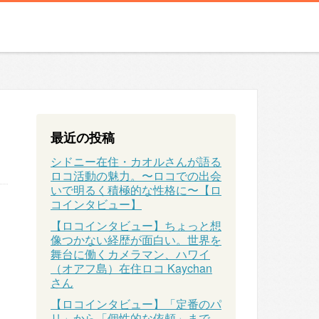
最近の投稿
シドニー在住・カオルさんが語る
ロコ活動の魅力。〜ロコでの出会
いで明るく積極的な性格に〜【ロ
コインタビュー】
【ロコインタビュー】ちょっと想
像つかない経歴が面白い。世界を
舞台に働くカメラマン、ハワイ
（オアフ島）在住ロコ Kaychan
さん
【ロコインタビュー】「定番のパ
リ」から「個性的な依頼」まで、