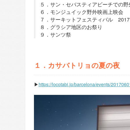
５．サン・セバスティアビーチでの野
６．モンジュイック野外映画上映会
７．サーキットフェスティバル 2017
８．グラシア地区のお祭り
９．サンツ祭
１．カサバトリョの夏の夜
▶︎
https://locotabi.jp/barcelona/events/201706