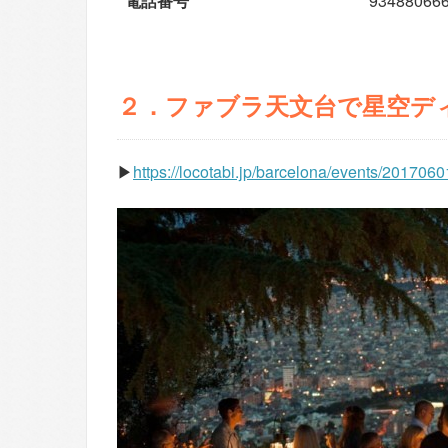
電話番号
93488066
２．ファブラ天文台で星空デ
▶︎
https://locotabi.jp/barcelona/events/201706