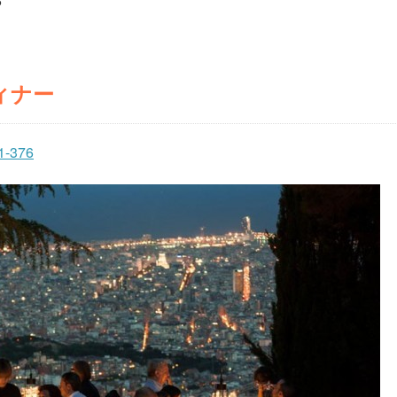
6
ィナー
01-376