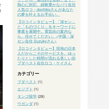
セ
熱心に対応。経験豊かなパリ在住
人気ロコ・dochikoさんがあなた
旅
の夢を叶えるお手伝い。
【ロコインタビュー】「深セン」
と「ものづくり」をキーワードに
事業を展開中。電気街の案内な
ら、任せてください。<中国・深
セン在住 Suzukyさん>
【ロコインタビュー】現地の日本
人だからこそのサービスを。ゆっ
たりとした時間が流れる美しい街
ブダペスト在住ロコ・ケイさん
カテゴリー
ブダペスト
(1)
エジプト
(1)
タンゴ留学
(28)
ウガンダ
(1)