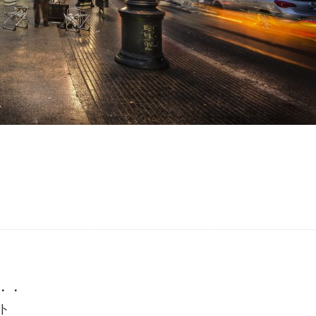
・・
イト