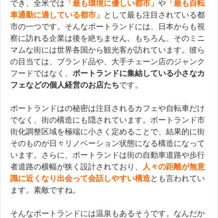
でき、全米では
「最も環境に優しい都市」
や
「最も自転
車通勤に適している都市」
として最も注目されている都
市の一つです。そんなポートランドには、日本からも視
察に訪れる企業は後を絶ちません。もちろん、そのミニ
マムな街には世界各国から観光客が訪れています。彼ら
の目当ては、ブランド品や、大手チェーン店のジャンク
フードではなく、
ポートランドに集結している小さなカ
フェなどの個人経営のお店たち
です。
ポート
ランドはの秘密は
注目されるカフェや自転車だけ
でなく、街の構造にも隠されています。ポートランド市
街化調整区域を極端に小さく定めることで、結果的に街
そのものが日々リノベーション状態になる構造になって
います。さらに、ポートランドは街の自動車道路や歩行
者道路の横幅が狭く設計されており、
人々の距離が無意
識に近くなり出会って会話しやすい構造
とも言われてい
ます。素敵ですね。
そんなポートランドには温泉もあるそうです。なんだか