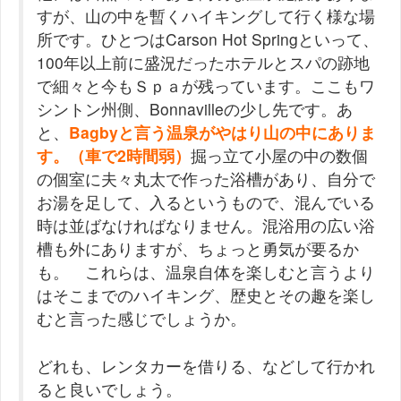
すが、山の中を暫くハイキングして行く様な場
所です。ひとつはCarson Hot Springといって、
100年以上前に盛況だったホテルとスパの跡地
で細々と今もＳｐａが残っています。ここもワ
シントン州側、Bonnavilleの少し先です。あ
と、
Bagbyと言う温泉がやはり山の中にありま
す。（車で2時間弱）
掘っ立て小屋の中の数個
の個室に夫々丸太で作った浴槽があり、自分で
お湯を足して、入るというもので、混んでいる
時は並ばなければなりません。混浴用の広い浴
槽も外にありますが、ちょっと勇気が要るか
も。 これらは、温泉自体を楽しむと言うより
はそこまでのハイキング、歴史とその趣を楽し
むと言った感じでしょうか。
どれも、レンタカーを借りる、などして行かれ
ると良いでしょう。