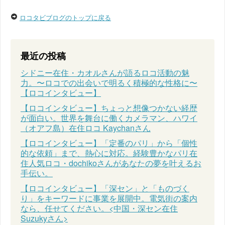
ロコタビブログのトップに戻る
最近の投稿
シドニー在住・カオルさんが語るロコ活動の魅
力。〜ロコでの出会いで明るく積極的な性格に〜
【ロコインタビュー】
【ロコインタビュー】ちょっと想像つかない経歴
が面白い。世界を舞台に働くカメラマン、ハワイ
（オアフ島）在住ロコ Kaychanさん
【ロコインタビュー】「定番のパリ」から「個性
的な依頼」まで、熱心に対応。経験豊かなパリ在
住人気ロコ・dochikoさんがあなたの夢を叶えるお
手伝い。
【ロコインタビュー】「深セン」と「ものづく
り」をキーワードに事業を展開中。電気街の案内
なら、任せてください。<中国・深セン在住
Suzukyさん>