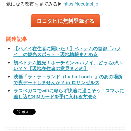
気になる都市を見てみる▶
https://locotabi.jp
ロコタビに無料登録する
関連記事
【ハノイ在住者に聞いた！】ベトナムの首都「ハノ
イ」の観光スポット・現地情報まとめ☆
初ベトナム観光！ホーチミンvsハノイ、どっちがい
い？？【現地在住者の意見まとめ】
映画「ラ・ラ・ランド（La La Land）」のあの場所
で夜デートしませんか？ in ロサンゼルス
ラスベガスでwifiに頼らず快適に過ごそう！スマホに
差し込むSIMカードを手に入れる方法☆