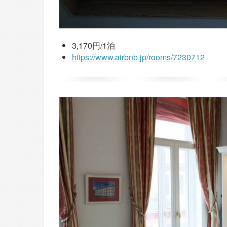
3,170円/1泊
https://www.airbnb.jp/rooms/7230712