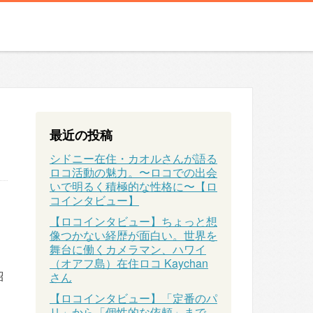
最近の投稿
シドニー在住・カオルさんが語る
ロコ活動の魅力。〜ロコでの出会
いで明るく積極的な性格に〜【ロ
コインタビュー】
【ロコインタビュー】ちょっと想
像つかない経歴が面白い。世界を
舞台に働くカメラマン、ハワイ
（オアフ島）在住ロコ Kaychan
紹
さん
【ロコインタビュー】「定番のパ
リ」から「個性的な依頼」まで、