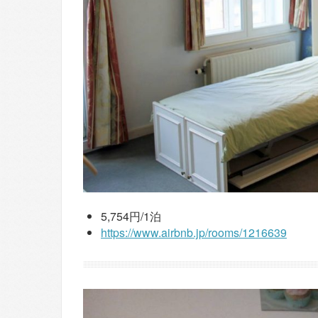
5,754円/1泊
https://www.airbnb.jp/rooms/1216639