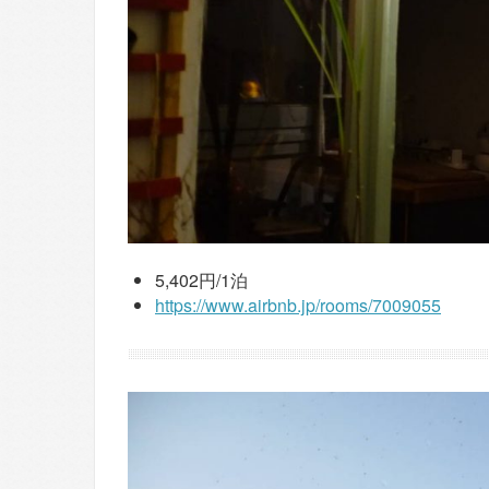
5,402円/1泊
https://www.airbnb.jp/rooms/7009055