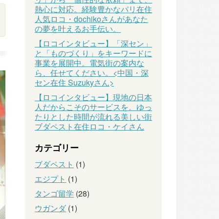
熱心に対応。経験豊かなパリ在住
人気ロコ・dochikoさんがあなた
の夢を叶えるお手伝い。
【ロコインタビュー】「深セン」
と「ものづくり」をキーワードに
事業を展開中。電気街の案内な
ら、任せてください。<中国・深
セン在住 Suzukyさん>
【ロコインタビュー】現地の日本
人だからこそのサービスを。ゆっ
たりとした時間が流れる美しい街
ブダペスト在住ロコ・ケイさん
カテゴリー
ブダペスト
(1)
エジプト
(1)
タンゴ留学
(28)
ウガンダ
(1)