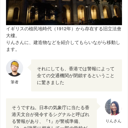
イギリスの植民地時代（1912年）から存在する旧立法會
大樓。
りんさんに、建造物などを紹介してもらいながら移動し
ます。
それにしても、香港では警報によって
全ての交通機関が閉鎖するということ
筆者
に驚きました
そうですね。日本の気象庁に当たる香
港天文台が発令するシグナルと呼ばれ
る警報があり、『1』が警戒準備、
りんさん
『3』が強風に相当して一部の学校が