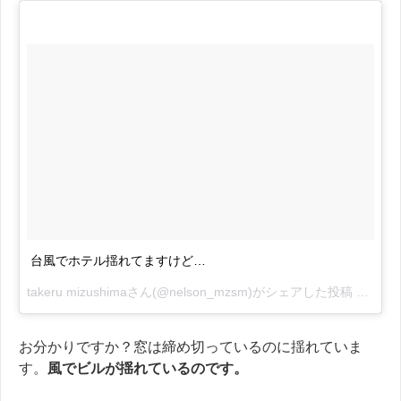
台風でホテル揺れてますけど…
takeru mizushimaさん(@nelson_mzsm)がシェアした投稿 –
2017
お分かりですか？窓は締め切っているのに揺れていま
す。
風でビルが揺れているのです。