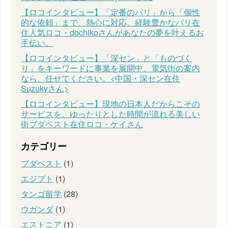
【ロコインタビュー】「定番のパリ」から「個性
的な依頼」まで、熱心に対応。経験豊かなパリ在
住人気ロコ・dochikoさんがあなたの夢を叶えるお
手伝い。
【ロコインタビュー】「深セン」と「ものづく
り」をキーワードに事業を展開中。電気街の案内
なら、任せてください。<中国・深セン在住
Suzukyさん>
【ロコインタビュー】現地の日本人だからこその
サービスを。ゆったりとした時間が流れる美しい
街ブダペスト在住ロコ・ケイさん
カテゴリー
ブダペスト
(1)
エジプト
(1)
タンゴ留学
(28)
ウガンダ
(1)
エストニア
(1)