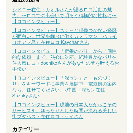
シドニー在住・カオルさんが語るロコ活動の魅
力。〜ロコでの出会いで明るく積極的な性格に〜
【ロコインタビュー】
【ロコインタビュー】ちょっと想像つかない経歴
が面白い。世界を舞台に働くカメラマン、ハワイ
（オアフ島）在住ロコ Kaychanさん
【ロコインタビュー】「定番のパリ」から「個性
的な依頼」まで、熱心に対応。経験豊かなパリ在
住人気ロコ・dochikoさんがあなたの夢を叶えるお
手伝い。
【ロコインタビュー】「深セン」と「ものづく
り」をキーワードに事業を展開中。電気街の案内
なら、任せてください。<中国・深セン在住
Suzukyさん>
【ロコインタビュー】現地の日本人だからこその
サービスを。ゆったりとした時間が流れる美しい
街ブダペスト在住ロコ・ケイさん
カテゴリー