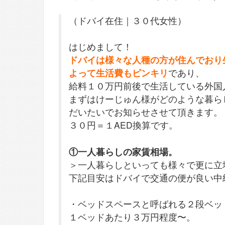
（ドバイ在住｜３０代女性）
はじめまして！
ドバイは様々な人種の方が住んでおり
よって生活費もピンキリ
であり、
給料１０万円前後で生活している外国
まずはけーじゅん様がどのような暮ら
だいたいでお知らせさせて頂きます。
３０円＝１AED換算です。
①一人暮らしの家賃相場。
＞一人暮らしといっても様々で更に立
下記目安はドバイで交通の便が良い中
・ベッドスペースと呼ばれる２段ベッ
１ベッドあたり３万円程度〜。