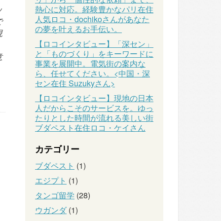
ッ
熱心に対応。経験豊かなパリ在住
人気ロコ・dochikoさんがあなた
で
の夢を叶えるお手伝い。
現
【ロコインタビュー】「深セン」
と「ものづくり」をキーワードに
意
事業を展開中。電気街の案内な
ら、任せてください。<中国・深
セン在住 Suzukyさん>
【ロコインタビュー】現地の日本
人だからこそのサービスを。ゆっ
たりとした時間が流れる美しい街
ブダペスト在住ロコ・ケイさん
カテゴリー
ブダペスト
(1)
エジプト
(1)
タンゴ留学
(28)
ウガンダ
(1)