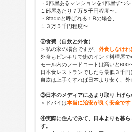
・3部屋あるマンションを1部屋ずつシ
１部屋あたり７万５千円程度〜。
・Stadioと呼ばれる１Rの場合、
１３万５千円程度〜
②食費（自炊と外食）
＞私の家の場合ですが、
外食しなけれ
外食もピンキリで街のインド料理屋で4
モール内のフードコートは高いと600〜
日本食レストランでしたら最低３千円
自炊は上手くすれば日本より安く、外
③日本のメディアにあまり取り上げら
＞ドバイは
本当に治安が良く安全です
④実際に住んでみて、日本よりも暮ら
す。