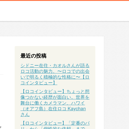
最近の投稿
シドニー在住・カオルさんが語る
ロコ活動の魅力。〜ロコでの出会
いで明るく積極的な性格に〜【ロ
コインタビュー】
【ロコインタビュー】ちょっと想
像つかない経歴が面白い。世界を
舞台に働くカメラマン、ハワイ
（オアフ島）在住ロコ Kaychan
さん
【ロコインタビュー】「定番のパ
ク
リ」から「個性的な依頼」まで、