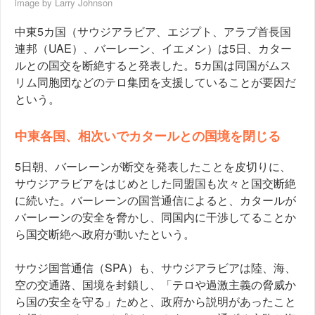
image by
Larry Johnson
中東5カ国（サウジアラビア、エジプト、アラブ首長国
連邦（UAE）、バーレーン、イエメン）は5日、カター
ルとの国交を断絶すると発表した。5カ国は同国がムス
リム同胞団などのテロ集団を支援していることが要因だ
という。
中東各国、相次いでカタールとの国境を閉じる
5日朝、バーレーンが断交を発表したことを皮切りに、
サウジアラビアをはじめとした同盟国も次々と国交断絶
に続いた。
バーレーンの国営通信によると、カタールが
バーレーンの安全を脅かし、同国内に干渉してることか
ら国交断絶へ政府が動いたという。
サウジ国営通信（SPA）も、
サウジアラビアは陸、海、
空の交通路、国境を封鎖し、
「テロや過激主義の脅威か
ら国の安全を守る」ためと、政府から説明があったこと