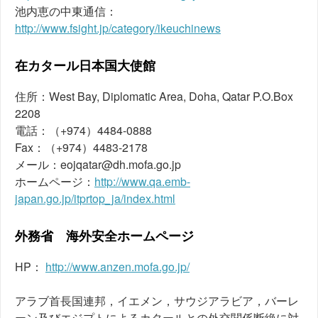
池内恵の中東通信：
http://www.fsight.jp/category/ikeuchinews
在カタール日本国大使館
住所：West Bay, Diplomatic Area, Doha, Qatar P.O.Box
2208
電話：（+974）4484-0888
Fax：（+974）4483-2178
メール：eojqatar@dh.mofa.go.jp
ホームページ：
http://www.qa.emb-
japan.go.jp/itprtop_ja/index.html
外務省 海外安全ホームページ
HP：
http://www.anzen.mofa.go.jp/
アラブ首長国連邦，イエメン，サウジアラビア，バーレ
ーン及びエジプトによるカタールとの外交関係断絶に対