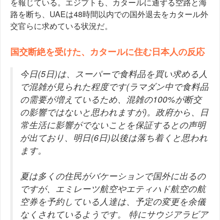
を報じている。エジプトも、カタールに通ずる空路と海
路を断ち、UAEは48時間以内での国外退去をカタール外
交官らに求めている状況だ。
国交断絶を受けた、カタールに住む日本人の反応
今日(5日)は、スーパーで食料品を買い求める人
で混雑が見られた程度です(ラマダン中で食料品
の需要が増えているため、混雑の100%が断交
の影響ではないと思われますが)。政府から、日
常生活に影響がでないことを保証するとの声明
が出ており、明日(6日)以後は落ち着くと思われ
ます。
夏は多くの住民がバケーションで国外に出るの
ですが、エミレーツ航空やエティハド航空の航
空券を予約している人達は、予定の変更を余儀
なくされているようです。 特にサウジアラビア