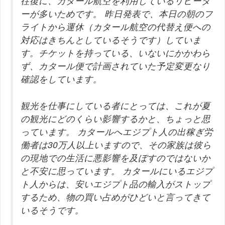
往復に、カタール航空を利用しているリピータ
ーが多いためです。
昨日発表で、本日の朝のフ
ライトから運休（カタール航空の代替え便への
対応はきちんとしているそうです）していま
す。チケットを持っている、いないにかかわら
ず、カタール便で計画されていた予定変更なり
確認をしています。
観光を仕事にしている者にとっては、これが夏
の観光にどのくらい影響するかと、ちょっと思
っています。
カタールへエジプト人の出稼ぎ労
働者は30万人以上いますので、その家族は彼ら
の現地での生活に悪影響を及ぼすのではないか
と不安に思っています。
カタールにいるエジプ
ト人からは、安いエジプト品の輸入がストップ
するため、物の買い占めがひどいと言ってきて
いるそうです。