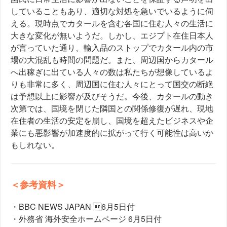
していることもあり、適切な対処を急いでいるように伺
える。現時点でカタールを含む各国に住む人々の生活に
大きな変化が無いようだ。しかし、エジプト在住日本人
が言っていた通り、輸入品のストップでカタール内の市
場の大混乱も時間の問題だ。また、周辺国からカタール
へ出稼ぎに出ている人々の数は私たちが想像しているよ
りも非常に多く、周辺国に住む人々にとって国交の断絶
は予想以上に影響が及びそうだ。今後、カタールの動き
次第では、国境を閉じた隣国との関係修復が遅れ、現地
在住者の生活の安定を崩し、国境を超えたビジネスや企
業にも悪影響が加速度的に拡がって行く可能性は高いか
もしれない。
＜参考資料＞
・BBC NEWS JAPAN 6月5日付
・外務省 海外安全ホームページ 6月5日付