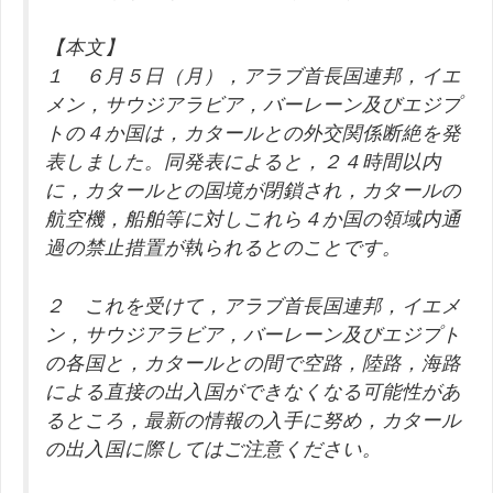
【本文】
１ ６月５日（月），アラブ首長国連邦，イエ
メン，サウジアラビア，バーレーン及びエジプ
トの４か国は，カタールとの外交関係断絶を発
表しました。同発表によると，２４時間以内
に，カタールとの国境が閉鎖され，カタールの
航空機，船舶等に対しこれら４か国の領域内通
過の禁止措置が執られるとのことです。
２ これを受けて，アラブ首長国連邦，イエメ
ン，サウジアラビア，バーレーン及びエジプト
の各国と，カタールとの間で空路，陸路，海路
による直接の出入国ができなくなる可能性があ
るところ，最新の情報の入手に努め，カタール
の出入国に際してはご注意ください。