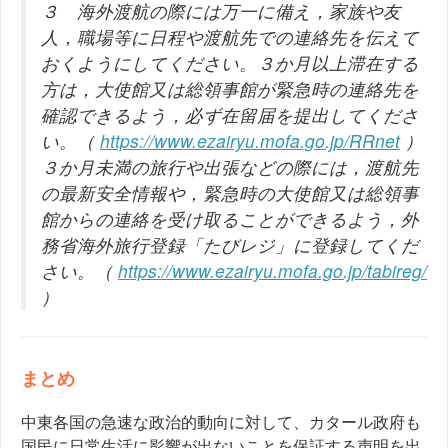
３ 海外渡航の際には万一に備え，家族や友
人，職場等に日程や渡航先での連絡先を伝えて
おくようにしてください。３か月以上滞在する
方は，大使館又は総領事館が緊急時の連絡先を
確認できるよう，必ず在留届を提出してくださ
い。（
https://www.ezairyu.mofa.go.jp/RRnet
）
３か月未満の旅行や出張などの際には，渡航先
の最新安全情報や，緊急時の大使館又は総領事
館からの連絡を受け取ることができるよう，外
務省海外旅行登録「たびレジ」に登録してくだ
さい。（
https://www.ezairyu.mofa.go.jp/tabireg/
）
まとめ
中東各国の急速な政治的動向に対して、カタール政府も
国民に日常生活に影響が出ないことを保証する声明を出