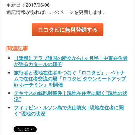
更新日：2017/06/06
追記情報があれば、このページを更新します。
ロコタビに無料登録する
関連記事
【速報】アラブ諸国の断交から1ヶ月半｜中東在住者
が語るカタールの様子
旅行者と現地在住者をつなぐ「ロコタビ」、ベトナ
ムで在住者交流の場「ロコタビ タウンミートアップ
in ホーチミン」を開催
テキサスの銃乱射事件｜現地在住者に聞く”現地の状
況”
フィリピン・ルソン島で火山噴火 | 現地在住者に聞
く”現地の状況”