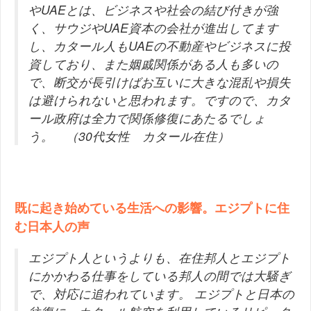
やUAEとは、ビジネスや社会の結び付きが強
く、サウジやUAE資本の会社が進出してます
し、カタール人もUAEの不動産やビジネスに投
資しており、また姻戚関係がある人も多いの
で、断交が長引けばお互いに大きな混乱や損失
は避けられないと思われます。ですので、カタ
ール政府は全力で関係修復にあたるでしょ
う。 （30代女性 カタール在住）
既に起き始めている生活への影響。エジプトに住
む日本人の声
エジプト人というよりも、在住邦人とエジプト
にかかわる仕事をしている邦人の間では大騒ぎ
で、対応に追われています。 エジプトと日本の