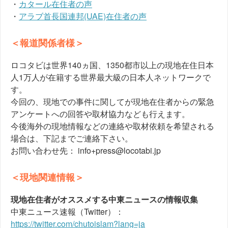
・
カタール在住者の声
・
アラブ首長国連邦(UAE)在住者の声
＜報道関係者様＞
ロコタビは世界140ヵ国、1350都市以上の現地在住日本
人1万人が在籍する世界最大級の日本人ネットワークで
す。
今回の、現地での事件に関してが現地在住者からの緊急
アンケートへの回答や取材協力なども行えます。
今後海外の現地情報などの連絡や取材依頼を希望される
場合は、下記までご連絡下さい。
お問い合わせ先： info+press@locotabi.jp
＜現地関連情報＞
現地在住者がオススメする中東ニュースの情報収集
中東ニュース速報（Twitter）：
https://twitter.com/chutoislam?lang=ja