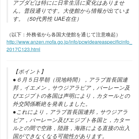
アブダビは特にに日常生活に変化はありませ
ん。普段通りです。大使館から情報が出ていま
す。（50代男性 UAE在住）
（以下：外務省から各国大使館を通じて注意喚起）
http://www.anzen.mofa.go.jp/info/pcwideareaspecificinfo_
2017C123.html
【ポイント】
●６月５日早朝（現地時間），アラブ首長国連
邦，イエメン，サウジアラビア，バーレーン及
びエジプトの各国は声明により，カタールとの
外交関係断絶を発表しました。
●これにより，アラブ首長国連邦，サウジアラ
ビア，バーレーン及びエジプト各国と，カター
ルとの間で空路，陸路，海路による直接の出入
国ができなくなる可能性があります。