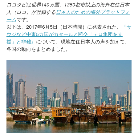
ロコタビは世界140ヵ国、1350都市以上の海外在住日本
人（ロコ）が登録する
日本人のための海外プラットフォ
ーム
です。
以下は、2017年6月5日（日本時間）に発表された、
『サ
ウジなど中東5カ国がカタールと断交「テロ集団を支
援」と非難』
について、現地在住日本人の声を加えて、
各国の動向をまとめました。