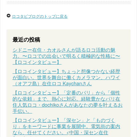
ロコタビブログのトップに戻る
最近の投稿
シドニー在住・カオルさんが語るロコ活動の魅
力。〜ロコでの出会いで明るく積極的な性格に〜
【ロコインタビュー】
【ロコインタビュー】ちょっと想像つかない経歴
が面白い。世界を舞台に働くカメラマン、ハワイ
（オアフ島）在住ロコ Kaychanさん
【ロコインタビュー】「定番のパリ」から「個性
的な依頼」まで、熱心に対応。経験豊かなパリ在
住人気ロコ・dochikoさんがあなたの夢を叶えるお
手伝い。
【ロコインタビュー】「深セン」と「ものづく
り」をキーワードに事業を展開中。電気街の案内
なら、任せてください。<中国・深セン在住