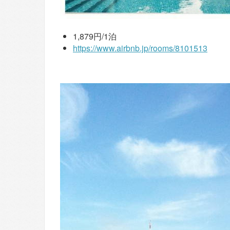
1,879円/1泊
https://www.airbnb.jp/rooms/8101513