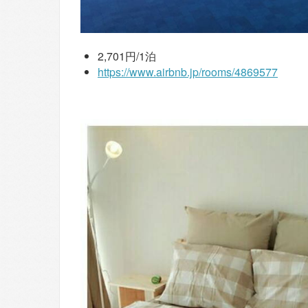
2,701円/1泊
https://www.airbnb.jp/rooms/4869577