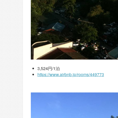
3,524円/1泊
https://www.airbnb.jp/rooms/449773