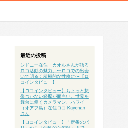
最近の投稿
シドニー在住・カオルさんが語る
ロコ活動の魅力。〜ロコでの出会
いで明るく積極的な性格に〜【ロ
コインタビュー】
【ロコインタビュー】ちょっと想
像つかない経歴が面白い。世界を
舞台に働くカメラマン、ハワイ
（オアフ島）在住ロコ Kaychan
さん
。
【ロコインタビュー】「定番のパ
リ」から「個性的な依頼」まで、