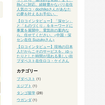
熱心に対応。経験豊かなパリ在住
人気ロコ・dochikoさんがあなた
の夢を叶えるお手伝い。
【ロコインタビュー】「深セン」
と「ものづくり」をキーワードに
事業を展開中。電気街の案内な
ら、任せてください。<中国・深
セン在住 Suzukyさん>
【ロコインタビュー】現地の日本
人だからこそのサービスを。ゆっ
たりとした時間が流れる美しい街
ブダペスト在住ロコ・ケイさん
カテゴリー
ブダペスト
(1)
エジプト
(1)
タンゴ留学
(28)
ウガンダ
(1)