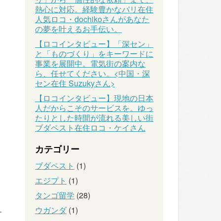
熱心に対応。経験豊かなパリ在住
人気ロコ・dochikoさんがあなた
の夢を叶えるお手伝い。
【ロコインタビュー】「深セン」
と「ものづくり」をキーワードに
事業を展開中。電気街の案内な
ら、任せてください。<中国・深
セン在住 Suzukyさん>
【ロコインタビュー】現地の日本
人だからこそのサービスを。ゆっ
たりとした時間が流れる美しい街
ブダペスト在住ロコ・ケイさん
カテゴリー
ブダペスト
(1)
エジプト
(1)
タンゴ留学
(28)
ウガンダ
(1)
す