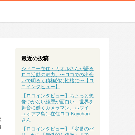
最近の投稿
シドニー在住・カオルさんが語る
ロコ活動の魅力。〜ロコでの出会
いで明るく積極的な性格に〜【ロ
コインタビュー】
【ロコインタビュー】ちょっと想
像つかない経歴が面白い。世界を
舞台に働くカメラマン、ハワイ
（オアフ島）在住ロコ Kaychan
湿
さん
路
【ロコインタビュー】「定番のパ
リ」から「個性的な依頼」まで、