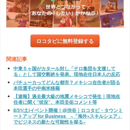
ロコタビに無料登録する
関連記事
中東５ヶ国がカタール対し「テロ集団を支援して
る」として国交断絶を発表。現地在住日本人の反応
パチューカってどんな都市？メキシコ在住者が語る
本田選手の中南米移籍
【速報】過去最大級の地震メキシコで発生｜現地在
住者に聞く”状況”、本田圭佑コメント等
8/31(土)イベント開催！@渋谷｜ロコタビ・タウンミ
ートアップ for Business ~「海外×スキルシェア」
でビジネスの新たな可能性を探る~