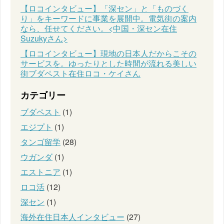
【ロコインタビュー】「深セン」と「ものづく
り」をキーワードに事業を展開中。電気街の案内
なら、任せてください。<中国・深セン在住
Suzukyさん>
【ロコインタビュー】現地の日本人だからこその
サービスを。ゆったりとした時間が流れる美しい
街ブダペスト在住ロコ・ケイさん
カテゴリー
ブダペスト
(1)
エジプト
(1)
タンゴ留学
(28)
ウガンダ
(1)
エストニア
(1)
ロコ活
(12)
深セン
(1)
海外在住日本人インタビュー
(27)