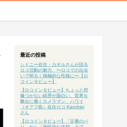
れ
最近の投稿
シドニー在住・カオルさんが語る
ロコ活動の魅力。〜ロコでの出会
いで明るく積極的な性格に〜【ロ
コインタビュー】
【ロコインタビュー】ちょっと想
像つかない経歴が面白い。世界を
舞台に働くカメラマン、ハワイ
（オアフ島）在住ロコ Kaychan
さん
【ロコインタビュー】「定番のパ
リ」から「個性的な依頼」まで、