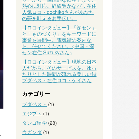
熱心に対応。経験豊かなパリ在住
人気ロコ・dochikoさんがあなた
の夢を叶えるお手伝い。
【ロコインタビュー】「深セン」
と「ものづくり」をキーワードに
事業を展開中。電気街の案内な
ら、任せてください。<中国・深
セン在住 Suzukyさん>
【ロコインタビュー】現地の日本
人だからこそのサービスを。ゆっ
たりとした時間が流れる美しい街
ブダペスト在住ロコ・ケイさん
カテゴリー
ブダペスト
(1)
エジプト
(1)
タンゴ留学
(28)
ウガンダ
(1)
を