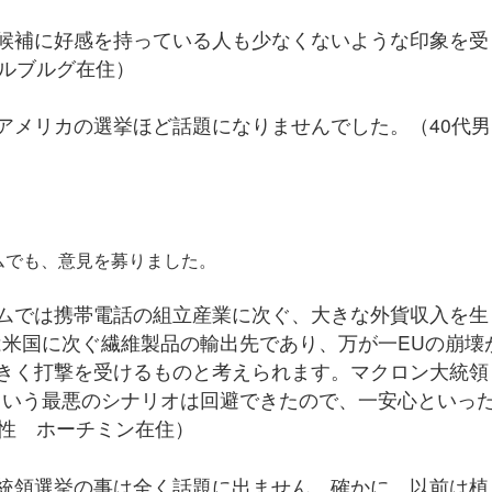
候補に好感を持っている人も少なくないような印象を受
テルブルグ在住）
アメリカの選挙ほど話題になりませんでした。（40代男
ムでも、意見を募りました。
ムでは携帯電話の組立産業に次ぐ、大きな外貨収入を生
は米国に次ぐ繊維製品の輸出先であり、万が一EUの崩壊
きく打撃を受けるものと考えられます。マクロン大統領
という最悪のシナリオは回避できたので、一安心といっ
男性 ホーチミン在住）
統領選挙の事は全く話題に出ません。確かに、以前は植