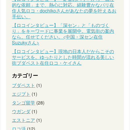
的な依頼」まで、熱心に対応。経験豊かなパリ在
住人気ロコ・dochikoさんがあなたの夢を叶えるお
手伝い。
【ロコインタビュー】「深セン」と「ものづく
り」をキーワードに事業を展開中。電気街の案内
なら、任せてください。<中国・深セン在住
Suzukyさん>
【ロコインタビュー】現地の日本人だからこその
サービスを。ゆったりとした時間が流れる美しい
街ブダペスト在住ロコ・ケイさん
カテゴリー
ブダペスト
(1)
エジプト
(1)
タンゴ留学
(28)
ウガンダ
(1)
エストニア
(1)
ロコ活
(12)