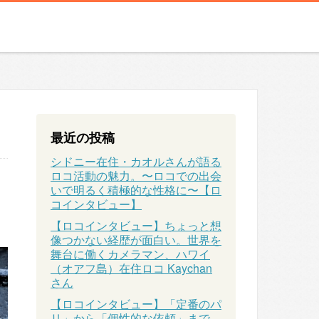
最近の投稿
シドニー在住・カオルさんが語る
ロコ活動の魅力。〜ロコでの出会
いで明るく積極的な性格に〜【ロ
コインタビュー】
【ロコインタビュー】ちょっと想
像つかない経歴が面白い。世界を
舞台に働くカメラマン、ハワイ
（オアフ島）在住ロコ Kaychan
さん
【ロコインタビュー】「定番のパ
リ」から「個性的な依頼」まで、