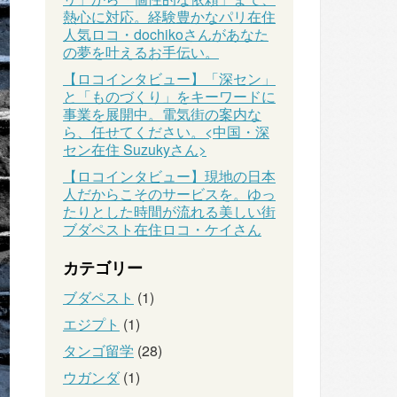
熱心に対応。経験豊かなパリ在住
人気ロコ・dochikoさんがあなた
の夢を叶えるお手伝い。
【ロコインタビュー】「深セン」
と「ものづくり」をキーワードに
事業を展開中。電気街の案内な
ら、任せてください。<中国・深
セン在住 Suzukyさん>
【ロコインタビュー】現地の日本
人だからこそのサービスを。ゆっ
たりとした時間が流れる美しい街
ブダペスト在住ロコ・ケイさん
カテゴリー
ブダペスト
(1)
エジプト
(1)
タンゴ留学
(28)
ウガンダ
(1)