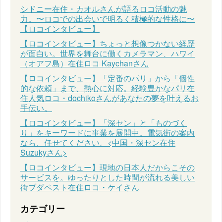
シドニー在住・カオルさんが語るロコ活動の魅
力。〜ロコでの出会いで明るく積極的な性格に〜
【ロコインタビュー】
【ロコインタビュー】ちょっと想像つかない経歴
が面白い。世界を舞台に働くカメラマン、ハワイ
（オアフ島）在住ロコ Kaychanさん
【ロコインタビュー】「定番のパリ」から「個性
的な依頼」まで、熱心に対応。経験豊かなパリ在
住人気ロコ・dochikoさんがあなたの夢を叶えるお
手伝い。
【ロコインタビュー】「深セン」と「ものづく
り」をキーワードに事業を展開中。電気街の案内
なら、任せてください。<中国・深セン在住
Suzukyさん>
【ロコインタビュー】現地の日本人だからこその
サービスを。ゆったりとした時間が流れる美しい
街ブダペスト在住ロコ・ケイさん
カテゴリー