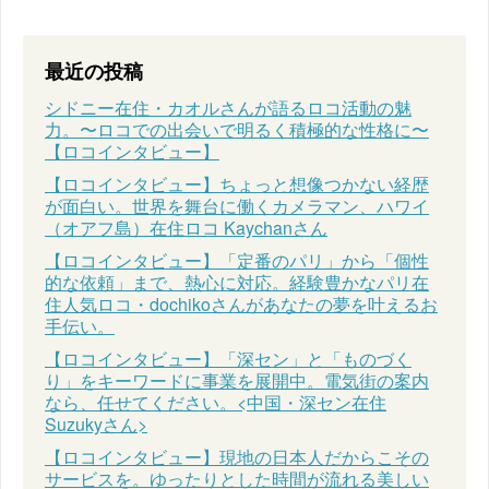
最近の投稿
シドニー在住・カオルさんが語るロコ活動の魅
力。〜ロコでの出会いで明るく積極的な性格に〜
【ロコインタビュー】
【ロコインタビュー】ちょっと想像つかない経歴
が面白い。世界を舞台に働くカメラマン、ハワイ
（オアフ島）在住ロコ Kaychanさん
【ロコインタビュー】「定番のパリ」から「個性
的な依頼」まで、熱心に対応。経験豊かなパリ在
住人気ロコ・dochikoさんがあなたの夢を叶えるお
手伝い。
【ロコインタビュー】「深セン」と「ものづく
り」をキーワードに事業を展開中。電気街の案内
なら、任せてください。<中国・深セン在住
Suzukyさん>
【ロコインタビュー】現地の日本人だからこその
サービスを。ゆったりとした時間が流れる美しい