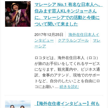
マレーシア No.1 有名な日本人へ、
住みます芸人KLキンジョーさん
に、マレーシアでの活動と今後に
ついて聞いて来ました
2017年12月25日
海外在住日本人イ
ンタビュー
クアラルンプール
マレ
ーシア
ロコタビは、海外在住日本人（ロコ）
が旅のお手伝いをしてくれるサービス
になります。観光案内や、ビジネス通
訳、食事のアテンド、現地でのサポー
トなど、自分のしたいことを自由にロ
コにお願い …
続きを読む
【海外在住者インタビュー】何も