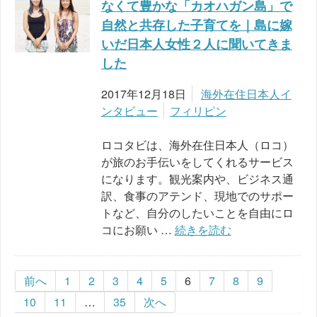
なくて豊かな「カオハガン島」で
自然と共存した子育てを｜島に嫁
いだ日本人女性２人に聞いてきま
した
2017年12月18日
海外在住日本人イ
ンタビュー
フィリピン
ロコタビは、海外在住日本人（ロコ）
が旅のお手伝いをしてくれるサービス
になります。観光案内や、ビジネス通
訳、食事のアテンド、現地でのサポー
トなど、自分のしたいことを自由にロ
コにお願い …
続きを読む
前へ
1
2
3
4
5
6
7
8
9
10
11
…
35
次へ